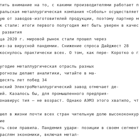
тить внимание на то, с какими производителями работает п
ральская металлургическая компания «Соболь» осуществляет
ую от заводов-изготовителей продукции, поэтому партнер м
к стали: итоги первого полугодия жет быть уверен в качес
 развития
ца 2020 г. мировой рынок стали прошел через
из-за вирусной пандемии. Снижение спроса Дайджест 28
коснулось практически всех. О том, как пере- Коротко о г
угодие металлургическая отрасль разных
рогнозы делают аналитики, читайте в ма-
десять лет побед 34
нский ЭлектроМеталлургический завод отмечает де-
ей. Казалось бы, для промышленного предприя-
онавирус тия – не возраст. Однако АЭМЗ этого хватило, чт
шел в жизни почти всех стран чительную долю высококонкур
ие
ть свои правила. Пандемия удари- позиции в своем сегмент
раслям экономики, включая метал-