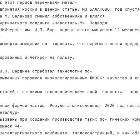
к этот период переживали метал-
дприятия России в данной статье. МЗ БАЛАКОВО: год спустя
а МЗ Балаково сменил собственника и влился
ургического холдинга «Новосталь-М». Подводя
НИИчермет им. И.П. Бар- первые итоги минувших 12 месяцев
-
импортозамещении по- тировать, что перемены пошли предпр
ированных и легиро- на пользу.
И.П. Бардина отработал технологию по-
пыленных порошков низколегированных ЛИЗСК: качество и кл
сталей с высокими технологическими свой- ванность – зало
нной формой частиц. Результаты исследова- 2020 год поста
еталлур-
ьзованы при создании производства таких по- гических ком
рынок ме-
металлургического комбината. таллоконструкций, и как обс