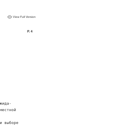
View Full Version
P. 4
жида-
местной
и выборе