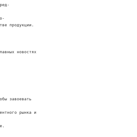
ред-
о-
тве продукции.
лавных новостях
обы завоевать
ентного рынка и
е.