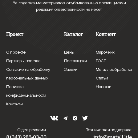
За содержание материалов, опубликованных поставщиками,
редакция ответственности не несет.
Проект
Каталог
Контент
(О
()
(Марочник)
О проекте
Цены
Марочник
проекте)
(Партнеры
()
(ГОСТ)
Партнеры проекта
Поставщики
ГОСТ
проекта)
()
(Ме
Согласие на обработку
Заявки
Металлообработка
(Согласие
(Статьи)
персональных данных
Статьи
на
(Новости)
Политика
Новости
(Политика
обработку
конфиденциальности
(Контакты)
конфиденциальности)
персональных
Контакты
данных)
Отдел рекламы:
Техническая поддержка:
8 (343) 286-03-30
info@metall.life